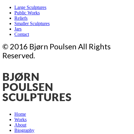
Large Sculptures
Public Works
Reliefs
Smaller Sculptures
Jars
Contact
© 2016 Bjørn Poulsen All Rights
Reserved.
Home
Works
About
Biography