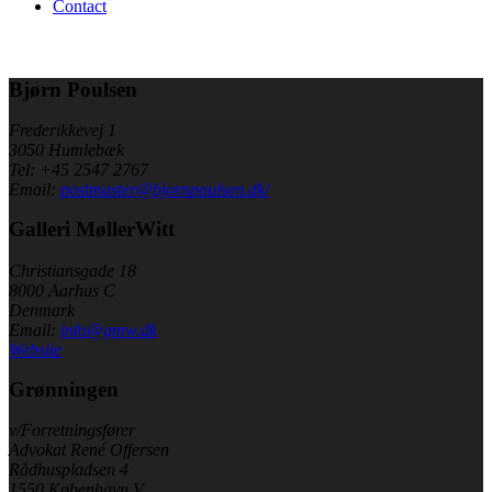
Contact
Bjørn Poulsen
Frederikkevej 1
3050 Humlebæk
Tel: +45 2547 2767
Email:
postmaster@bjornpoulsen.dk/
Galleri MøllerWitt
Christiansgade 18
8000 Aarhus C
Denmark
Email:
info@gmw.dk
Website
Grønningen
v/Forretningsfører
Advokat René Offersen
Rådhuspladsen 4
1550 København V