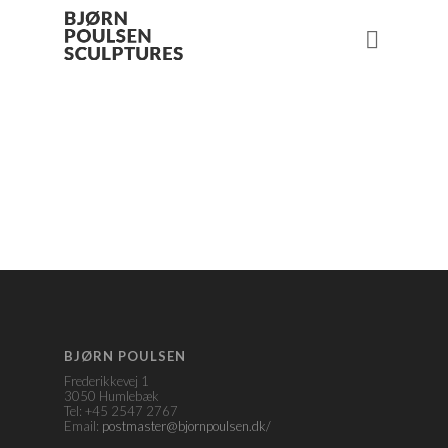
BJØRN POULSEN
Frederikkevej 1
3050 Humlebæk
Tel: +45 2547 2767
Email:
postmaster@bjornpoulsen.dk/