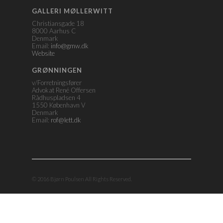
GALLERI MØLLERWITT
Christiansgade 18
8000 Aarhus C
Denmark
Email:
info@gmw.dk
Website
GRØNNINGEN
v/Forretningsfører
Advokat René Offersen
Rådhuspladsen 4
1550 København V
Denmark
Email:
rof@lett.dk
© 2016 Bjørn Poulsen All Rights Reserved.