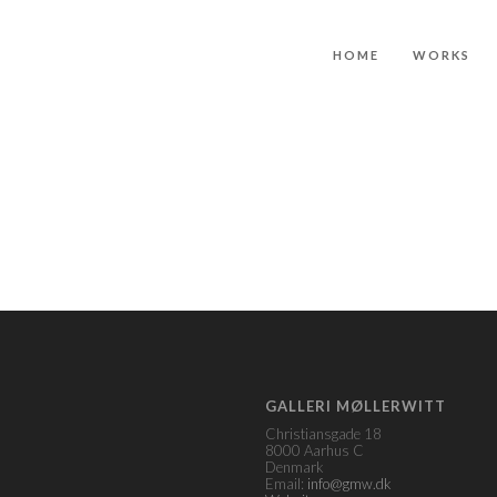
HOME
WORKS
GALLERI MØLLERWITT
Christiansgade 18
8000 Aarhus C
Denmark
Email:
info@gmw.dk