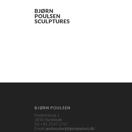
BJØRN POULSEN
Frederikkevej 1
3050 Humlebæk
Tel: +45 2547 2767
Email:
postmaster@bjornpoulsen.dk/