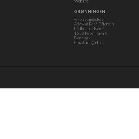
Website
GRØNNINGEN
v/Forretningsfører
Advokat René Offersen
Rådhuspladsen 4
1550 København V
Denmark
Email:
rof@lett.dk