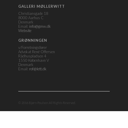
GALLERI MØLLERWITT
Christiansgade 18
8000 Aarhus C
Denmark
Email:
info@gmw.dk
Website
GRØNNINGEN
v/Forretningsfører
Advokat René Offersen
Rådhuspladsen 4
1550 København V
Denmark
Email:
rof@lett.dk
© 2016 Bjørn Poulsen All Rights Reserved.