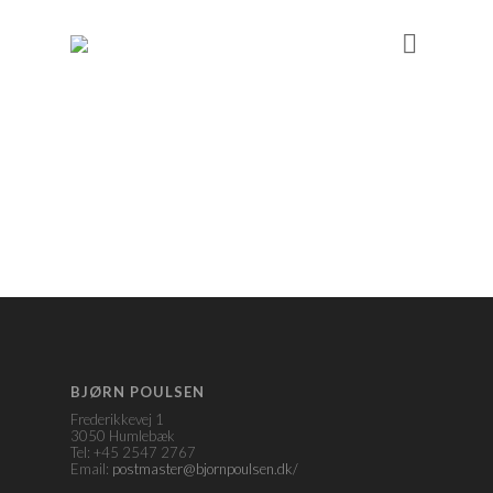
BJØRN POULSEN
Frederikkevej 1
3050 Humlebæk
Tel: +45 2547 2767
Email:
postmaster@bjornpoulsen.dk/