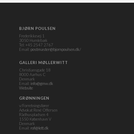
BJØRN POULSEN
Frederikkevej 1
3050 Humlebæk
Tel: +45 2547 2767
Email:
postmaster@bjornpoulsen.dk/
GALLERI MØLLERWITT
Christiansgade 18
8000 Aarhus C
Denmark
Email:
info@gmw.dk
Website
GRØNNINGEN
v/Forretningsfører
Advokat René Offersen
Rådhuspladsen 4
1550 København V
Denmark
Email:
rof@lett.dk