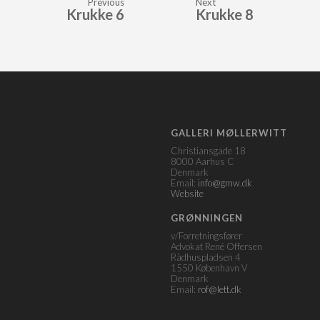
Previous
Next
Krukke 6
Krukke 8
GALLERI MØLLERWITT
Christiansgade 18
8000 Aarhus C
Denmark
Email:
info@gmw.dk
Website
GRØNNINGEN
v/Forretningsfører
Advokat René Offersen
Rådhuspladsen 4
1550 København V
Denmark
Email:
rof@lett.dk