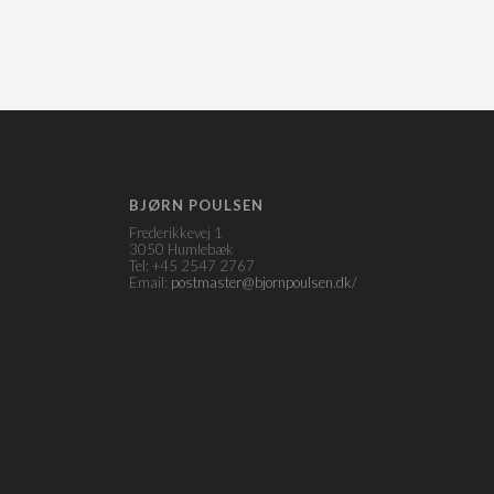
BJØRN POULSEN
Frederikkevej 1
3050 Humlebæk
Tel: +45 2547 2767
Email:
postmaster@bjornpoulsen.dk/