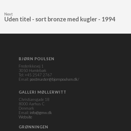
Next
Uden titel - sort bronze med kugler - 1994
BJØRN POULSEN
Frederikkevej 1
3050 Humlebæk
Tel: +45 2547 2767
Email:
postmaster@bjornpoulsen.dk/
GALLERI MØLLERWITT
Christiansgade 18
8000 Aarhus C
Denmark
Email:
info@gmw.dk
Website
GRØNNINGEN