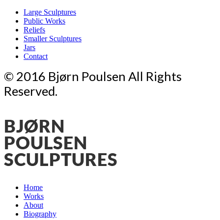
Large Sculptures
Public Works
Reliefs
Smaller Sculptures
Jars
Contact
© 2016 Bjørn Poulsen All Rights
Reserved.
Home
Works
About
Biography