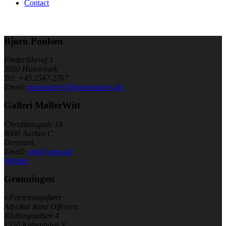
Contact
Bjørn Poulsen
Frederikkevej 1
3050 Humlebæk
Tel: +45 2547 2767
Email:
postmaster@bjornpoulsen.dk/
Galleri MøllerWitt
Christiansgade 18
8000 Aarhus C
Denmark
Email:
info@gmw.dk
Website
Grønningen
v/Forretningsfører
Advokat René Offersen
Rådhuspladsen 4
1550 København V