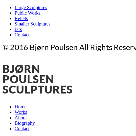
Large Sculptures
Public Works
Reliefs
Smaller Sculptures
Jars
Contact
© 2016 Bjørn Poulsen All Rights Reser
Home
Works
About
Biography
Contact