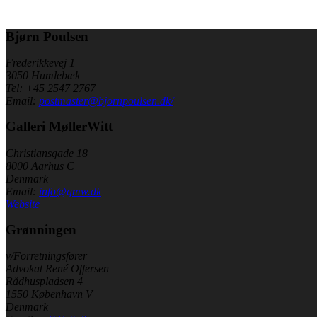
Bjørn Poulsen
Frederikkevej 1
3050 Humlebæk
Tel: +45 2547 2767
Email:
postmaster@bjornpoulsen.dk/
Galleri MøllerWitt
Christiansgade 18
8000 Aarhus C
Denmark
Email:
info@gmw.dk
Website
Grønningen
v/Forretningsfører
Advokat René Offersen
Rådhuspladsen 4
1550 København V
Denmark